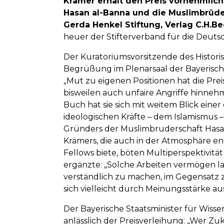
Krämer erhält den Preis vornehmlich 
Hasan al-Banna und die Muslimbrüder.
Gerda Henkel Stiftung, Verlag C.H.Be
heuer der Stifterverband für die Deuts
Der Kuratoriumsvorsitzende des Histor
Begrüßung im Plenarsaal der Bayerisc
„Mut zu eigenen Positionen hat die Pre
bisweilen auch unfaire Angriffe hinn
Buch hat sie sich mit weitem Blick einer
ideologischen Kräfte – dem Islamismus –
Gründers der Muslimbruderschaft Hasan 
Krämers, die auch in der Atmosphäre ent
Fellows biete, böten Multiperspektivität
ergänzte: „Solche Arbeiten vermögen la
verständlich zu machen, im Gegensatz
sich vielleicht durch Meinungsstärke au
Der Bayerische Staatsminister für Wiss
anlässlich der Preisverleihung: „Wer Zu