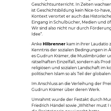
Geschichtsunterricht. In Zeiten wachs
ist Geschichtsbildung kein Nice-to-have,
Kontext verortet er auch das Historisc
Eingang in Schulbücher, Medien und öff
Wir sind also nicht nur durch Förderu
Idee”.
Anke
Hilbrenner
kam in ihrer Laudatio
Kenntnis der sozialen Bedingungen in Ä
es Gudrun Krämer, die Muslimbrüder un
rätselhaften Einzelfall, sondern als Pr
religiösen und sozialen Landschaft im
politischen Islam so als Teil der global
Im Anschluss an die Verleihung der Pr
Gudrun Krämer über deren Werk.
Umrahmt wurde der Festakt durch Mus
Friedrich Händel sowie „Whither must I 