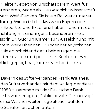
er leisten Arbeit von unschätzbarem Wert für
ferenzieren, wägen ab. Die Geschichtswissenschaft
arz-Weiß-Denken. Sie ist ein Bollwerk unserer
ung. Wir sind stolz, dass wir in Bayern eine
er Expertise und Exzellenz haben – und mit dem
inrichtung mit einem ganz besonderen Preis.
ssorin Dr. Gudrun Krämer zur Auszeichnung mit
t ihrem Werk über den Gründer der ägyptischen
t sie entscheidend dazu beigetragen, die
den sozialen und politischen Kontext dieser
lich geprägt hat, für uns verständlich zu
 Bayern des Stifterverbandes, Frank
Walthes
,
es Stifterverbandes mit dem Kolleg, der dieses
ory“ 1980 zusammen mit der Deutschen Bank
 bis zur heutigen „Public-private-Partnership“.
es, so Walthes weiter, liege aktuell auf dem
Gute Schulen brauchen guten