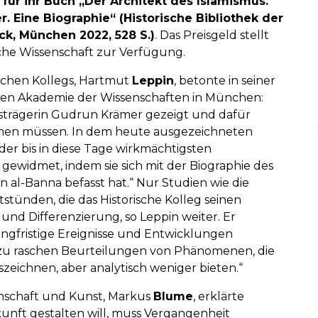
für ihr Buch „Der Architekt des Islamismus.
 Eine Biographie“ (Historische Bibliothek der
ck, München 2022, 528 S.)
. Das Preisgeld stellt
che Wissenschaft zur Verfügung.
ischen Kollegs, Hartmut
Leppin
, betonte in seiner
hen Akademie der Wissenschaften in München:
isträgerin Gudrun Krämer gezeigt und dafür
ehmen müssen. In dem heute ausgezeichneten
 der bis in diese Tage wirkmächtigsten
 gewidmet, indem sie sich mit der Biographie des
al-Banna befasst hat.“ Nur Studien wie die
stünden, die das Historische Kolleg seinen
 und Differenzierung, so Leppin weiter. Er
ngfristige Ereignisse und Entwicklungen
 zu raschen Beurteilungen von Phänomenen, die
szeichnen, aber analytisch weniger bieten.“
enschaft und Kunst, Markus
Blume
, erklärte
kunft gestalten will, muss Vergangenheit