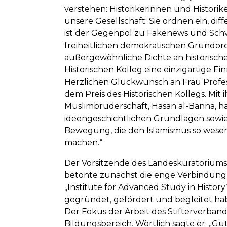
verstehen: Historikerinnen und Historik
unsere Gesellschaft: Sie ordnen ein, dif
ist der Gegenpol zu Fakenews und Schw
freiheitlichen demokratischen Grundordn
außergewöhnliche Dichte an historisch
Historischen Kolleg eine einzigartige E
Herzlichen Glückwunsch an Frau Profe
dem Preis des Historischen Kollegs. Mi
Muslimbruderschaft, Hasan al-Banna, ha
ideengeschichtlichen Grundlagen sowie 
Bewegung, die den Islamismus so wesent
machen.“
Der Vorsitzende des Landeskuratoriums
betonte zunächst die enge Verbindung d
„Institute for Advanced Study in Hist
gegründet, gefördert und begleitet habe
Der Fokus der Arbeit des Stifterverband
Bildungsbereich. Wörtlich sagte er: „