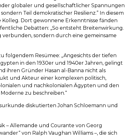
ender globaler und gesellschaftlicher Spannungen
 sondern Teil demokratischer Resilienz.” In diesem
he Kolleg. Dort gewonnene Erkenntnisse fänden
entliche Debatten: „So entsteht Breitenwirkung.
ng verbunden, sondern durch eine gemeinsame
 zu folgendem Resümee: „Angesichts der tiefen
gypten in den 1930er und 1940er Jahren, gelingt
d ihren Gründer Hasan al-Banna nicht als
odukt und Akteur einer komplexen politisch,
 kolonialen und nachkolonialen Ägypten und den
en Moderne zu beschreiben.“
eisurkunde diskutierten Johan Schloemann und
ik – Allemande und Courante von Georg
wander“ von Ralph Vaughan Williams –, die sich