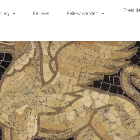
Preis d
olleg
Fellows
Fellow werden