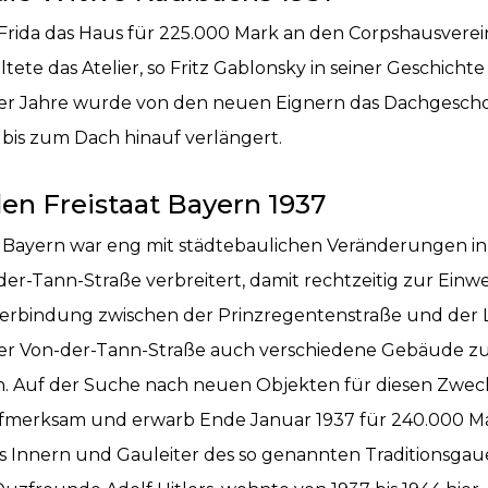
Frida das Haus für 225.000 Mark an den Corpshausverei
ete das Atelier, so Fritz Gablonsky in seiner Geschicht
ßiger Jahre wurde von den neuen Eignern das Dachgesch
is zum Dach hinauf verlängert.
en Freistaat Bayern 1937
at Bayern war eng mit städtebaulichen Veränderungen
der-Tann-Straße verbreitert, damit rechtzeitig zur Ei
 Verbindung zwischen der Prinzregentenstraße und der 
r Von-der-Tann-Straße auch verschiedene Gebäude zum 
en. Auf der Suche nach neuen Objekten für diesen Zweck
aufmerksam und erwarb Ende Januar 1937 für 240.000 M
des Innern und Gauleiter des so genannten Traditions