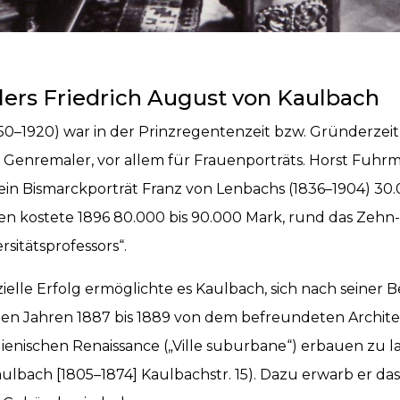
schichte de
lers Friedrich August von Kaulbach
ulbach-Vill
850–1920) war in der Prinzregentenzeit bzw. Gründerzeit
 Genremaler, vor allem für Frauenporträts. Horst Fuhrm
r ein Bismarckporträt Franz von Lenbachs (1836–1904) 3
den kostete 1896 80.000 bis 90.000 Mark, rund das Zehn-
sitätsprofessors“.
zielle Erfolg ermöglichte es Kaulbach, sich nach seine
en Jahren 1887 bis 1889 von dem befreundeten Architekt
talienischen Renaissance („Ville suburbane“) erbauen zu 
lbach [1805–1874] Kaulbachstr. 15). Dazu erwarb er da