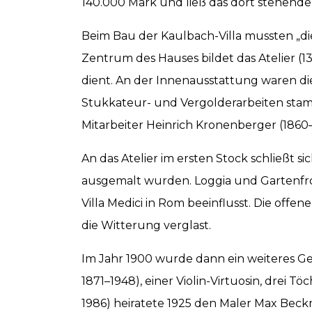
140.000 Mark und ließ das dort stehend
Beim Bau der Kaulbach-Villa mussten „d
Zentrum des Hauses bildet das Atelier (
dient. An der Innenausstattung waren di
Stukkateur- und Vergolderarbeiten stamm
Mitarbeiter Heinrich Kronenberger (1860–
An das Atelier im ersten Stock schließt 
ausgemalt wurden. Loggia und Gartenfront
Villa Medici in Rom beeinflusst. Die offe
die Witterung verglast.
Im Jahr 1900 wurde dann ein weiteres Ges
1871–1948), einer Violin-Virtuosin, drei
1986) heiratete 1925 den Maler Max Beckm