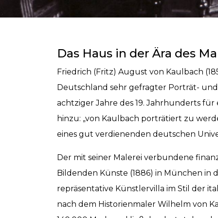
Ge
Das Haus in der Ära des Ma
Ka
Friedrich (Fritz) August von Kaulbach (1
Deutschland sehr gefragter Porträt- und
achtziger Jahre des 19. Jahrhunderts fü
hinzu: „von Kaulbach porträtiert zu wer
eines gut verdienenden deutschen Univer
Der mit seiner Malerei verbundene finan
Bildenden Künste (1886) in München in d
repräsentative Künstlervilla im Stil der i
nach dem Historienmaler Wilhelm von Kau