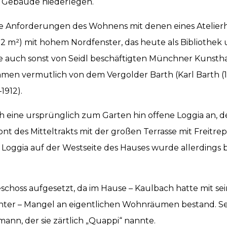
e Gebäude niederlegen.
ie Anforderungen des Wohnens mit denen eines Atelie
132 m²) mit hohem Nordfenster, das heute als Bibliothe
e auch sonst von Seidl beschäftigten Münchner Kunstha
en vermutlich von dem Vergolder Barth (Karl Barth (184
1912).
sich eine ursprünglich zum Garten hin offene Loggia an
 des Mitteltrakts mit der großen Terrasse mit Freitrep
ne Loggia auf der Westseite des Hauses wurde allerdings 
choss aufgesetzt, da im Hause – Kaulbach hatte mit sein
 Töchter – Mangel an eigentlichen Wohnräumen bestand. S
ann, der sie zärtlich „Quappi“ nannte.