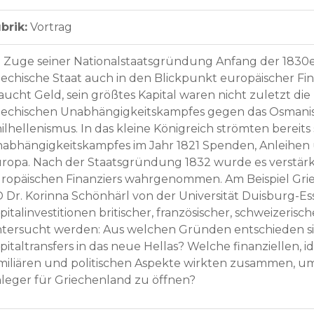
brik:
Vortrag
 Zuge seiner Nationalstaatsgründung Anfang der 1830e
iechische Staat auch in den Blickpunkt europäischer Fi
aucht Geld, sein größtes Kapital waren nicht zuletzt d
iechischen Unabhängigkeitskampfes gegen das Osmanisc
ilhellenismus. In das kleine Königreich strömten bereits 
abhängigkeitskampfes im Jahr 1821 Spenden, Anleihen 
ropa. Nach der Staatsgründung 1832 wurde es verstärkt
ropäischen Finanziers wahrgenommen. Am Beispiel Griech
 Dr. Korinna Schönhärl von der Universität Duisburg-Ess
pitalinvestitionen britischer, französischer, schweizeris
tersucht werden: Aus welchen Gründen entschieden si
pitaltransfers in das neue Hellas? Welche finanziellen, i
miliären und politischen Aspekte wirkten zusammen, u
leger für Griechenland zu öffnen?