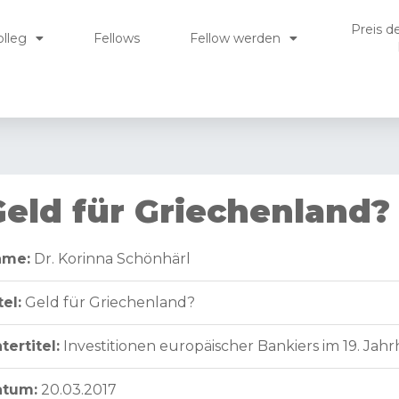
Preis d
olleg
Fellows
Fellow werden
Geld für Griechenland?
ame:
Dr. Korinna Schönhärl
tel:
Geld für Griechenland?
tertitel:
Investitionen europäischer Bankiers im 19. Jah
atum:
20.03.2017