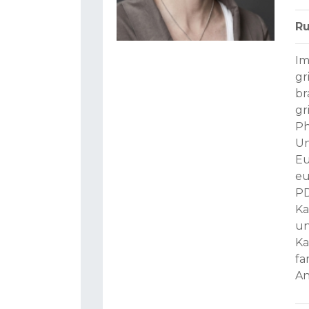
Ru
Im
gr
br
gr
Ph
Un
Eu
eu
PD
Ka
un
Ka
fa
An