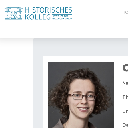
K
N
Ti
Un
D