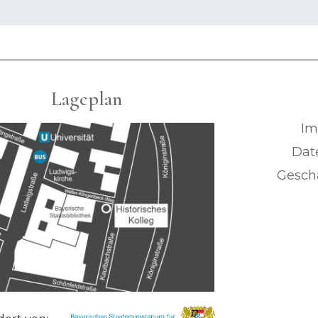
Lageplan
Im
Dat
Geschä