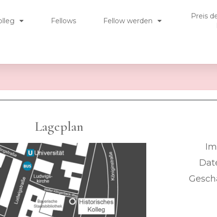
Preis d
olleg
Fellows
Fellow werden
Lageplan
Im
Dat
Geschä