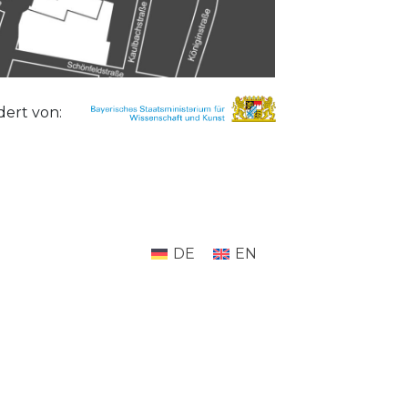
dert von:
DE
EN