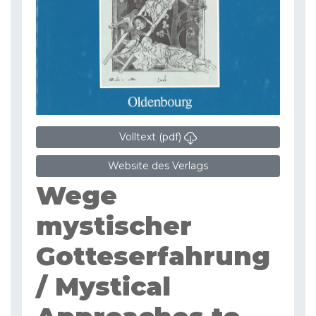
Volltext (pdf)
Website des Verlags
Wege
mystischer
Gotteserfahrung
/ Mystical