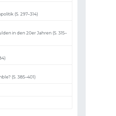
olitik (S. 297–314)
ulden in den 20er Jahren (S. 315–
84)
ble? (S. 385–401)