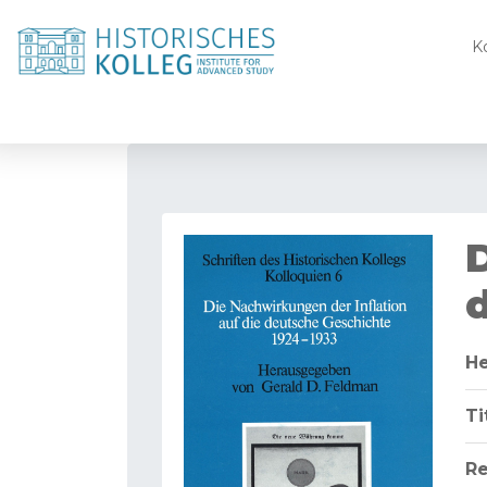
K
He
Ti
Re