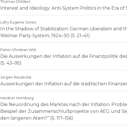
Thomas Childers
Interest and Ideology: Anti-System Politics in the Era of 
Lafry Eugene Jones
In the Shadow of Stabilization: German Liberalism and th
Weimar Party System, 1924–30 (S. 21–41)
Peter-Christian Witt
Die Auswirkungen der Inflation auf die Finanzpolitik d
(S. 43–95)
Jürgen Reulecke
Auswirkungen der Inflation auf die städtischen Finanzen 
Heidrun Homburg
Die Neuordnung des Marktes nach der Inflation. Prob
Beispiel der Zusammenschlußprojekte von AEG und Sie
den längeren Atem?“ (S. 117–156)