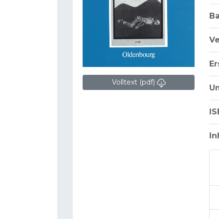
B
Ve
Er
Volltext (pdf)
U
IS
In