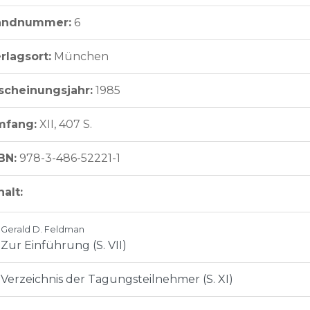
andnummer:
6
rlagsort:
München
scheinungsjahr:
1985
mfang:
XII, 407 S.
BN:
978-3-486-52221-1
halt:
Gerald D. Feldman
Zur Einführung (S. VII)
Verzeichnis der Tagungsteilnehmer (S. XI)