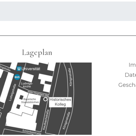
Lageplan
Im
Dat
Geschä