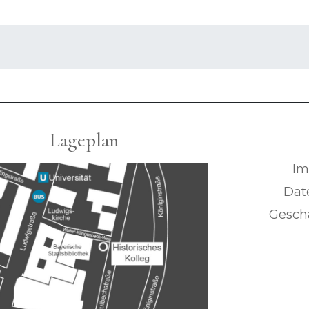
Lageplan
Im
Dat
Geschä