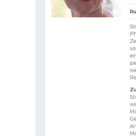
Ru
St
Ph
Ze
vo
ei
pe
we
Re
Zu
St
wi
Mü
Ge
Ar
Mo