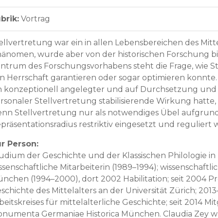
brik:
Vortrag
ellvertretung war ein in allen Lebensbereichen des Mitte
änomen, wurde aber von der historischen Forschung b
ntrum des Forschungsvorhabens steht die Frage, wie St
n Herrschaft garantieren oder sogar optimieren konnte.
n konzeptionell angelegter und auf Durchsetzung und 
rsonaler Stellvertretung stabilisierende Wirkung hatte, 
nn Stellvertretung nur als notwendiges Übel aufgrun
präsentationsradius restriktiv eingesetzt und reguliert 
r Person:
udium der Geschichte und der Klassischen Philologie i
ssenschaftliche Mitarbeiterin (1989–1994); wissenschaftli
nchen (1994–2000), dort 2002 Habilitation; seit 2004 Pr
schichte des Mittelalters an der Universität Zürich; 20
beitskreises für mittelalterliche Geschichte; seit 2014 Mi
numenta Germaniae Historica München. Claudia Zey war