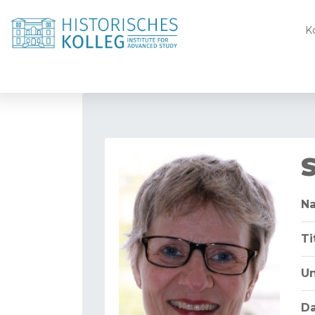
K
S
N
Ti
Un
D