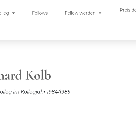
Preis d
olleg
Fellows
Fellow werden
rhard Kolb
rhard Kolb
lleg im Kollegjahr 1984/1985