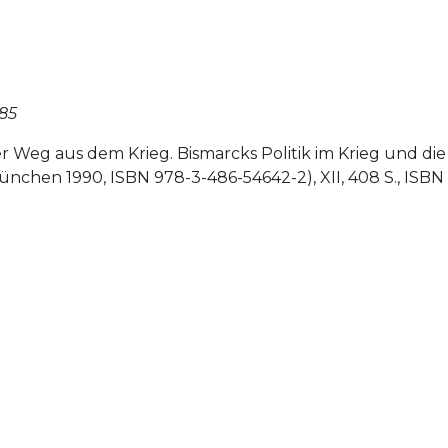
985
r Weg aus dem Krieg. Bismarcks Politik im Krieg und di
chen 1990, ISBN 978-3-486-54642-2), XII, 408 S., ISBN