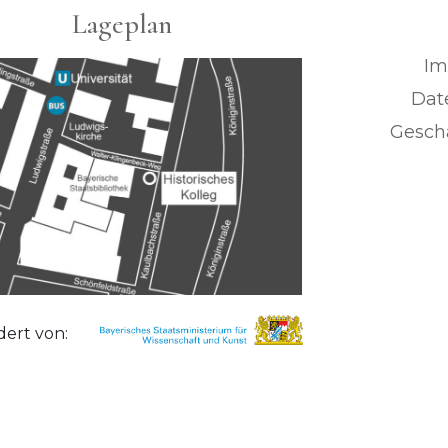
Lageplan
Im
Dat
Geschä
dert von: