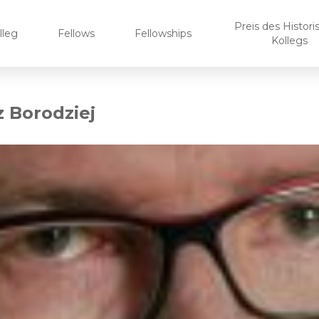
Preis des Histor
lleg
Fellows
Fellowships
Kollegs
z Borodziej