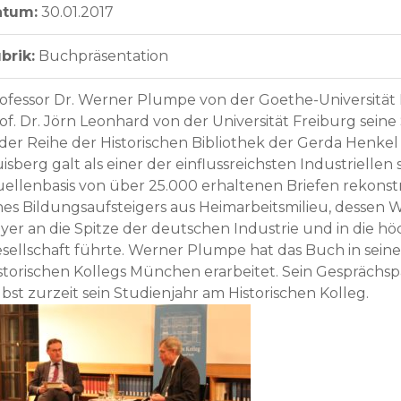
atum:
30.01.2017
brik:
Buchpräsentation
ofessor Dr. Werner Plumpe von der Goethe-Universität F
of. Dr. Jörn Leonhard von der Universität Freiburg seine
 der Reihe der Historischen Bibliothek der Gerda Henkel S
isberg galt als einer der einflussreichsten Industriellen
ellenbasis von über 25.000 erhaltenen Briefen rekonst
nes Bildungsaufsteigers aus Heimarbeitsmilieu, dessen
yer an die Spitze der deutschen Industrie und in die h
sellschaft führte. Werner Plumpe hat das Buch in seiner
storischen Kollegs München erarbeitet. Sein Gesprächs
lbst zurzeit sein Studienjahr am Historischen Kolleg.